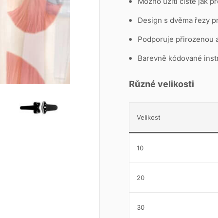
Možno užití čistě jak pr
Design s dvěma řezy pr
Podporuje přirozenou 
Barevně kódované inst
Různé velikosti
Velikost
10
20
30