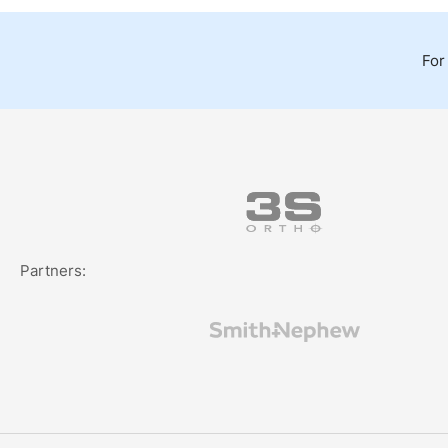
For
Partners: