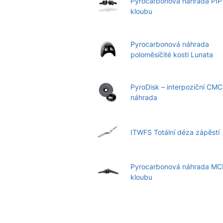
Pyrocarbonová náhrada PIP
kloubu
Pyrocarbonová náhrada
poloměsíčité kosti Lunata
PyroDisk – interpoziční CMC
náhrada
ITWFS Totální déza zápěstí
Pyrocarbonová náhrada MC
kloubu