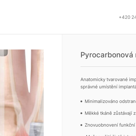
+420 2
Pyrocarbonová 
Anatomicky tvarované impl
správné umístění implantát
Minimalizováno odstran
Měkké tkáně zůstávají 
Znovuobnovení funkční 