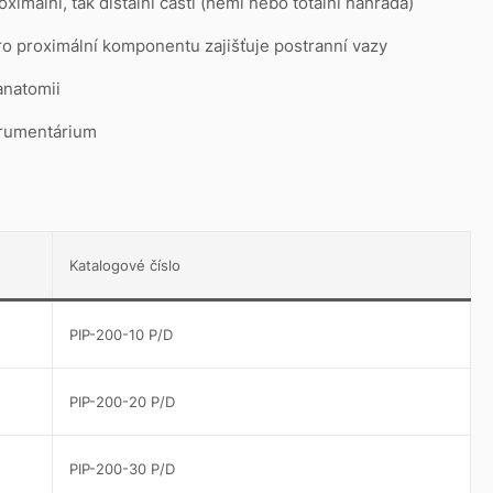
oximální, tak distální části (hemi nebo totální náhrada)
o proximální komponentu zajišťuje postranní vazy
anatomii
rumentárium
Katalogové číslo
PIP-200-10 P/D
PIP-200-20 P/D
PIP-200-30 P/D