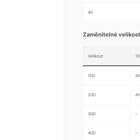
40
Zaměnitelné velikost
Velikost
10
10D
A
20D
A
30D
–
40D
–