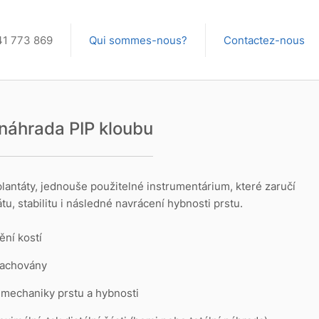
41 773 869
Qui sommes-nous?
Contactez-nous
náhrada PIP kloubu
antáty, jednouše použitelné instrumentárium, které zaručí
u, stabilitu i následné navrácení hybnosti prstu.
ění kostí
zachovány
mechaniky prstu a hybnosti