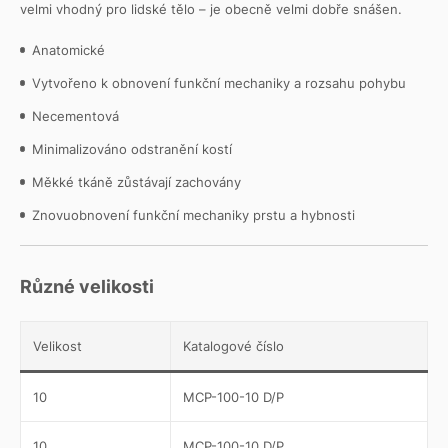
velmi vhodný pro lidské tělo – je obecně velmi dobře snášen.
Anatomické
Vytvořeno k obnovení funkční mechaniky a rozsahu pohybu
Necementová
Minimalizováno odstranění kostí
Měkké tkáně zůstávají zachovány
Znovuobnovení funkční mechaniky prstu a hybnosti
Různé velikosti
Velikost
Katalogové číslo
10
MCP-100-10 D/P
10
MCP-100-10 D/P