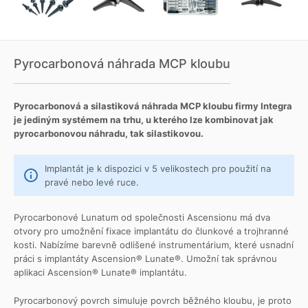
Pyrocarbonová náhrada MCP kloubu
Pyrocarbonová a silastiková náhrada MCP kloubu firmy Integra
je jediným systémem na trhu, u kterého lze kombinovat jak
pyrocarbonovou náhradu, tak silastikovou.
Implantát je k dispozici v 5 velikostech pro použití na
pravé nebo levé ruce.
Pyrocarbonové Lunatum od společnosti Ascensionu má dva
otvory pro umožnění fixace implantátu do člunkové a trojhranné
kosti. Nabízíme barevně odlišené instrumentárium, které usnadní
práci s implantáty Ascension® Lunate®. Umožní tak správnou
aplikaci Ascension® Lunate® implantátu.
Pyrocarbonový povrch simuluje povrch běžného kloubu, je proto