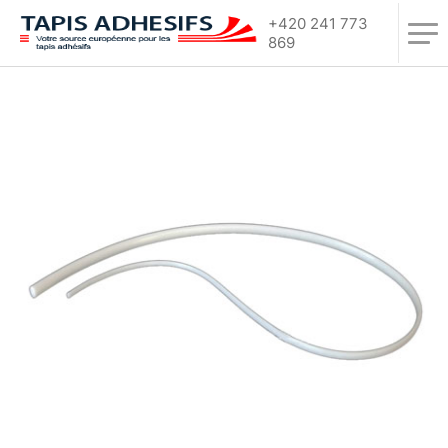
+420 241 773
869