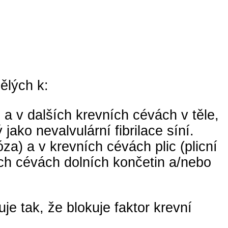
ělých k:
a v dalších krevních cévách v těle,
ako nevalvulární fibrilace síní.
za) a v krevních cévách plic (plicní
ch cévách dolních končetin a/nebo
e tak, že blokuje faktor krevní