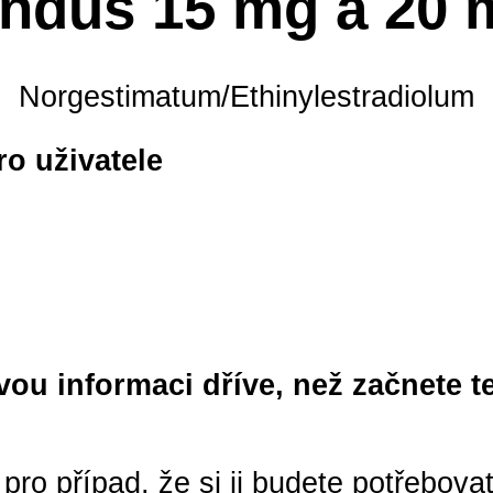
indus 15 mg a 20 
Norgestimatum/Ethinylestradiolum
ro uživatele
vou informaci dříve, než začnete t
pro případ, že si ji budete potřebova