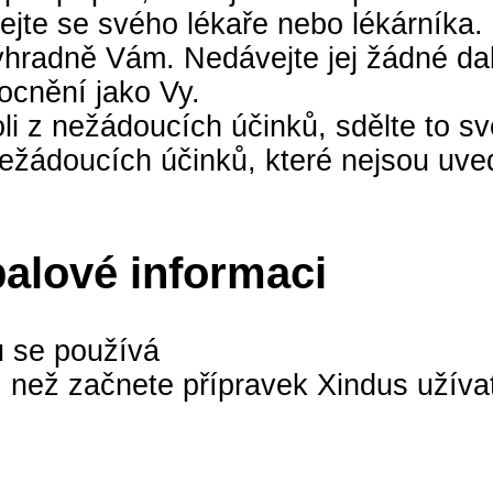
ptejte se svého lékaře nebo lékárníka.
radně Vám. Nedávejte jej žádné další 
ocnění jako Vy.
i z nežádoucích účinků, sdělte to sv
nežádoucích účinků, které nejsou uved
balové informaci
u se používá
 než začnete přípravek Xindus užíva