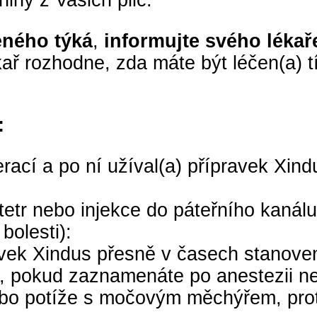
iny z Vašich plic.
eného týká
,
informujte svého léka
ař rozhodne, zda máte být léčen(a) 
:
perací a po ní užíval(a) přípravek Xi
etr nebo injekce do páteřního kanálu 
bolesti):
pravek Xindus přesně v časech stanov
, pokud zaznamenáte po anestezii nec
ebo potíže s močovým měchýřem, prot