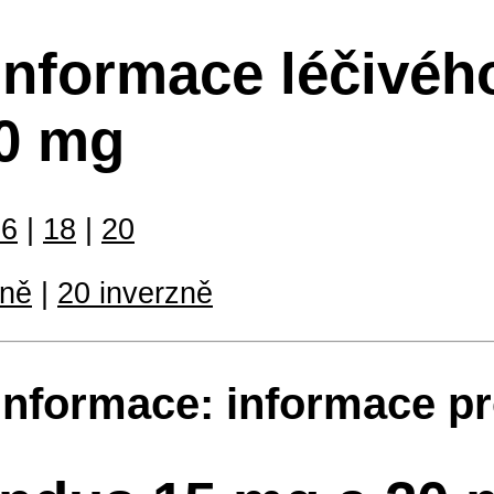
informace léčivéh
20 mg
16
|
18
|
20
zně
|
20 inverzně
informace: informace pr