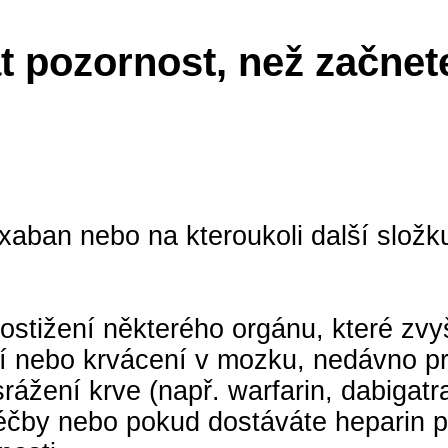
 pozornost, než začnet
aroxaban nebo na kteroukoli další slo
ostižení některého orgánu, které zvy
ní nebo krvácení v mozku, nedávno p
 srážení krve (např. warfarin, dabigat
éčby nebo pokud dostáváte heparin př