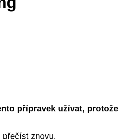
mg
ento přípravek užívat, protože
t přečíst znovu.