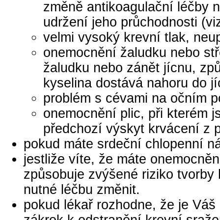
změně antikoagulační léčby n
udržení jeho průchodnosti (vi
velmi vysoký krevní tlak, ne
onemocnění žaludku nebo stře
žaludku nebo zánět jícnu, zp
kyselina dostává nahoru do jí
problém s cévami na očním po
onemocnění plic, při kterém 
předchozí výskyt krvácení z p
pokud máte srdeční chlopenní n
jestliže víte, že máte onemocněn
způsobuje zvýšené riziko tvorby 
nutné léčbu změnit.
pokud lékař rozhodne, že je Váš k