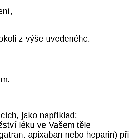
ení,
okoli z výše uvedeného.
em.
cích, jako například:
žství léku ve Vašem těle
bigatran, apixaban nebo heparin) při