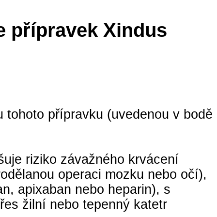
e přípravek Xindus
žku tohoto přípravku (uvedenou v bodě
šuje riziko závažného krvácení
rodělanou operaci mozku nebo očí),
ran, apixaban nebo heparin), s
es žilní nebo tepenný katetr