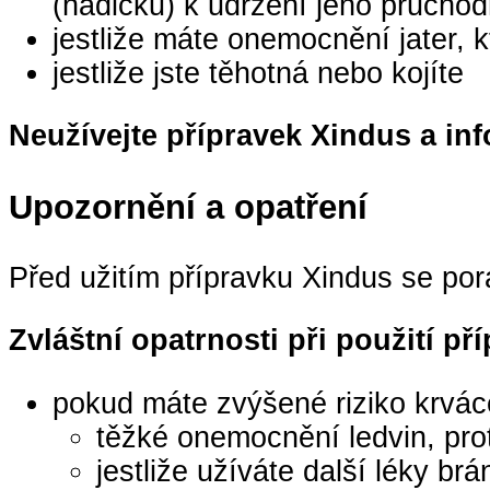
(hadičku) k udržení jeho průchod
jestliže máte onemocnění jater, 
jestliže jste těhotná nebo kojíte
Neužívejte přípravek Xindus a inf
Upozornění a opatření
Před užitím přípravku Xindus se po
Zvláštní opatrnosti při použití př
pokud máte zvýšené riziko krváce
těžké onemocnění ledvin, pro
jestliže užíváte další léky br