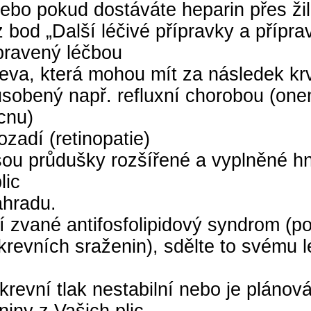
ebo pokud dostáváte heparin přes žil
z bod „Další léčivé přípravky a přípr
upravený léčbou
va, která mohou mít za následek krv
ůsobený např. refluxní chorobou (one
cnu)
zadí (retinopatie)
jsou průdušky rozšířené a vyplněné h
lic
áhradu.
í zvané antifosfolipidový syndrom (p
krevních sraženin), sdělte to svému l
revní tlak nestabilní nebo je plánová