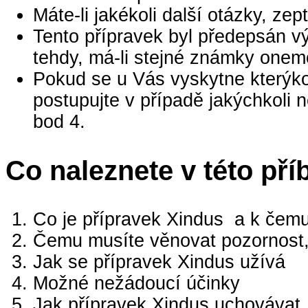
Máte-li jakékoli další otázky, ze
Tento přípravek byl předepsán výh
tehdy, má-li stejné známky onem
Pokud se u Vás vyskytne kterýkol
postupujte v případě jakýchkoli 
bod 4.
Co naleznete v této pří
Co je přípravek Xindus a k čem
Čemu musíte věnovat pozornost,
Jak se přípravek Xindus užívá
Možné nežádoucí účinky
Jak přípravek Xindus uchovávat