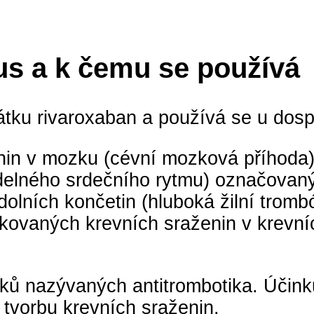
us a k čemu se používá
átku rivaroxaban a používá se u dosp
nin v mozku (cévní mozková příhoda) 
elného srdečního rytmu) označovaný j
dolních končetin (hluboká žilní trombó
akovaných krevních sraženin v krevní
ků nazývaných antitrombotika. Účinkuj
 i tvorbu krevních sraženin.