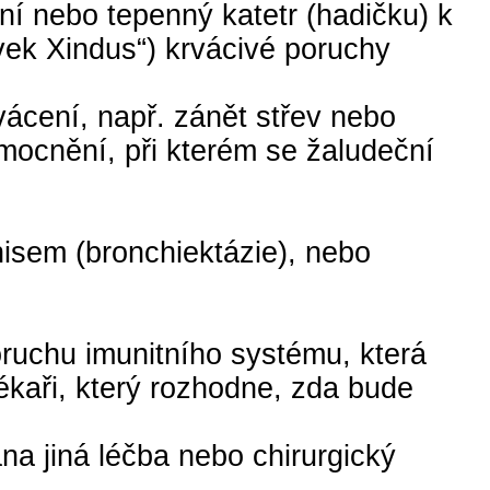
ní nebo tepenný katetr (hadičku) k
avek Xindus“) krvácivé poruchy
ácení, např. zánět střev nebo
mocnění, při kterém se žaludeční
nisem (bronchiektázie), nebo
oruchu imunitního systému, která
ékaři, který rozhodne, zda bude
na jiná léčba nebo chirurgický