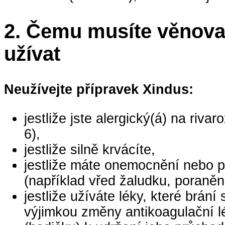
2.
Čemu musíte věnovat
užívat
Neužívejte přípravek Xindus:
jestliže jste alergický(á) na riv
6),
jestliže silně krvácíte,
jestliže máte onemocnění nebo p
(například vřed žaludku, poraně
jestliže užíváte léky, které brání
výjimkou změny antikoagulační l