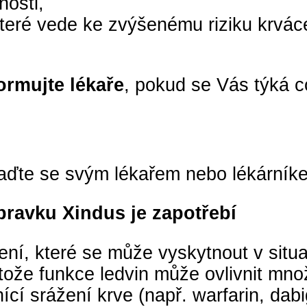
nosti,
které vede ke zvýšenému riziku krvác
ormujte lékaře
, pokud se Vás týká c
raďte se svým lékařem nebo lékárník
ípravku Xindus je zapotřebí
ní, které se může vyskytnout v situa
tože funkce ledvin může ovlivnit mno
ánící srážení krve (např. warfarin, da