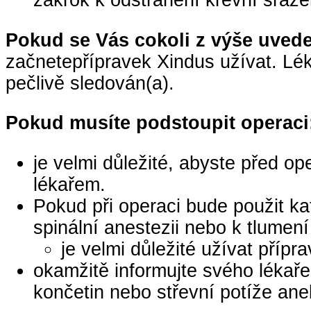
zákrok k odstranění krevní sražen
Pokud se Vás cokoli z výše uved
začnetepřípravek Xindus užívat. Lék
pečlivě sledován(a).
Pokud musíte podstoupit operaci
je velmi důležité, abyste před o
lékařem.
Pokud při operaci bude použit kat
spinální anestezii nebo k tlumení 
je velmi důležité užívat pří
okamžitě informujte svého lékaře
končetin nebo střevní potíže an