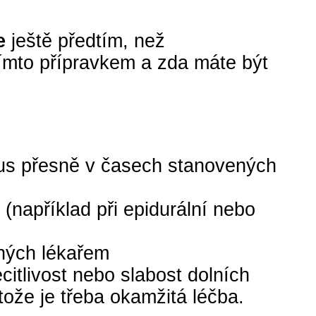
ře
ještě předtím, než
tímto přípravkem a zda máte být
ndus přesně v časech stanovených
(například při epidurální nebo
ených lékařem
itlivost nebo slabost dolních
ože je třeba okamžitá léčba.