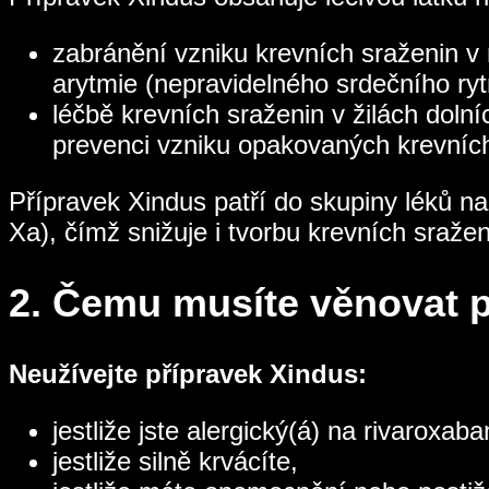
zabránění vzniku krevních sraženin v
arytmie (nepravidelného srdečního ryt
léčbě krevních sraženin v žilách dolní
prevenci vzniku opakovaných krevních
Přípravek Xindus patří do skupiny léků naz
Xa), čímž snižuje i tvorbu krevních sražen
2.
Čemu musíte věnovat po
Neužívejte přípravek Xindus:
jestliže jste alergický(á) na rivaroxa
jestliže silně krvácíte,