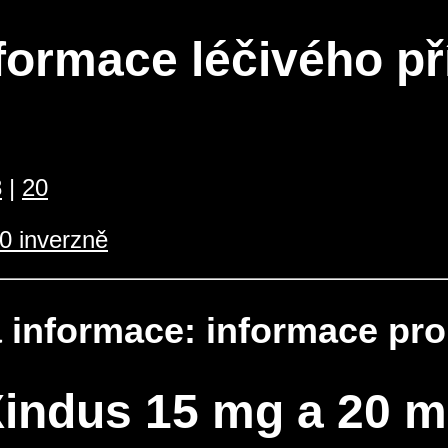
formace léčivého př
8
|
20
0 inverzně
 informace: informace pro
indus 15 mg a 20 