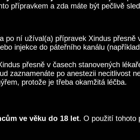
mto přípravkem a zda máte být pečlivě sle
í a po ní užíval(a) přípravek Xindus přesn
ebo injekce do páteřního kanálu (například 
k Xindus přesně v časech stanovených léka
ud zaznamenáte po anestezii necitlivost ne
řem, protože je třeba okamžitá léčba.
ncům ve věku do 18 let
. O použití tohoto 