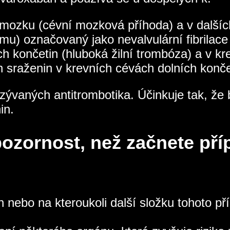
 mozku (cévní mozková příhoda) a v dalšíc
mu) označovaný jako nevalvulární fibrilace 
ch končetin (hluboká žilní trombóza) a v kre
 sraženin v krevních cévách dolních končet
ývaných antitrombotika. Účinkuje tak, že bl
in.
zornost, než začnete pří
ban nebo na kteroukoli další složku tohoto 