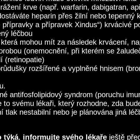
í srážení krve (např. warfarin, dabigatran, 
ostáváte heparin přes žilní nebo tepenný k
é přípravky a přípravek Xindus“) krvácivé 
ený léčbou
která mohou mít za následek krvácení, na
horobou (onemocnění, při kterém se žaludeč
 (retinopatie)
průdušky rozšířené a vyplněné hnisem (bro
u.
ané antifosfolipidový syndrom (poruchu im
te to svému lékaři, který rozhodne, zda bud
 tlak nestabilní nebo je plánována jiná lé
 týká
,
informujte svého lékaře
ještě pře