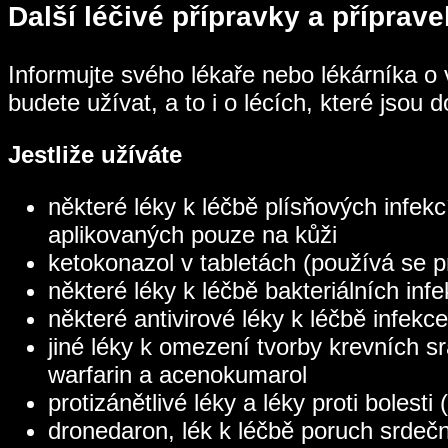
Další léčivé přípravky a příprav
Informujte svého lékaře nebo lékárníka o 
budete užívat, a to i o lécích, které jsou
Jestliže užíváte
některé léky k léčbě plísňových infekc
aplikovaných pouze na kůži
ketokonazol v tabletách (používá se p
některé léky k léčbě bakteriálních infe
některé antivirové léky k léčbě infekce
jiné léky k omezení tvorby krevních s
warfarin a acenokumarol
protizánětlivé léky a léky proti bolest
dronedaron, lék k léčbě poruch srdeč