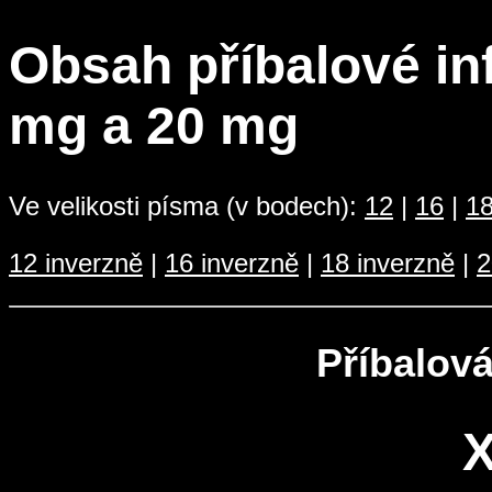
Obsah příbalové in
mg a 20 mg
Ve velikosti písma (v bodech):
12
|
16
|
1
12 inverzně
|
16 inverzně
|
18 inverzně
|
2
Příbalová
X