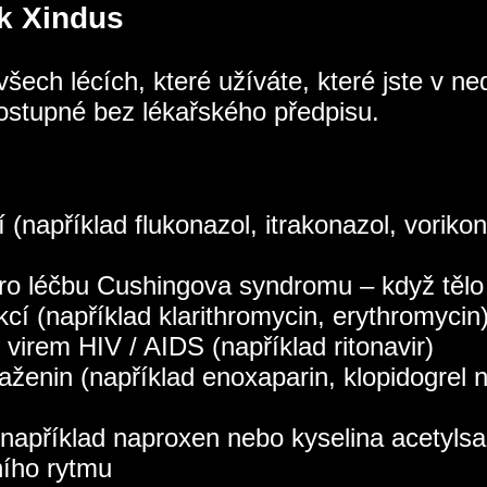
ek Xindus
všech lécích, které užíváte, které jste v 
 dostupné bez lékařského předpisu.
í (například flukonazol, itrakonazol, voriko
ro léčbu Cushingova syndromu – když tělo 
kcí (například klarithromycin, erythromycin
 virem HIV / AIDS (například ritonavir)
raženin (například enoxaparin, klopidogrel 
i (například naproxen nebo kyselina acetylsa
ního rytmu