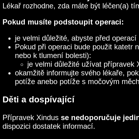
Lékař rozhodne, zda máte být léčen(a) tí
Pokud musíte podstoupit operaci:
je velmi důležité, abyste před operac
Pokud při operaci bude použit katetr n
nebo k tlumení bolesti):
je velmi důležité užívat příprave
okamžitě informujte svého lékaře, pok
potíže anebo potíže s močovým měchý
Děti a dospívající
Přípravek Xindus
se nedoporučuje jedi
dispozici dostatek informací.