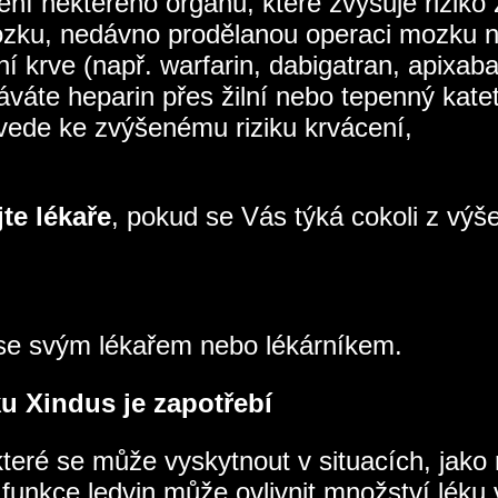
ní některého orgánu, které zvyšuje riziko
ozku, nedávno prodělanou operaci mozku n
žení krve (např. warfarin, dabigatran, apix
váte heparin přes žilní nebo tepenný katet
 vede ke zvýšenému riziku krvácení,
te lékaře
, pokud se Vás týká cokoli z vý
 se svým lékařem nebo lékárníkem.
ku Xindus je zapotřebí
teré se může vyskytnout v situacích, jako 
funkce ledvin může ovlivnit množství léku