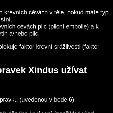
h krevních cévách v těle, pokud máte typ
síní.
vních cévách plic (plicní embolie) a k
in a/nebo plic.
okuje faktor krevní srážlivosti (faktor
pravek Xindus užívat
přípravku (uvedenou v bodě 6),