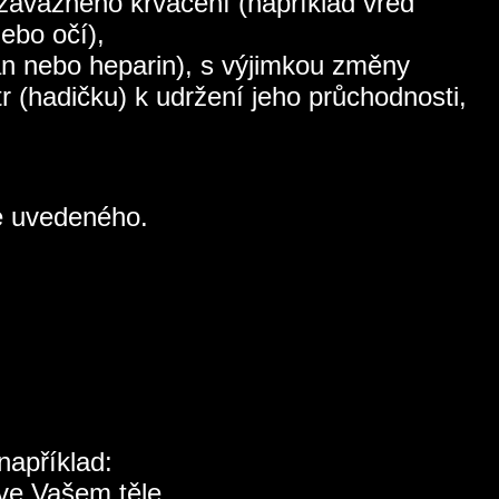
 závažného krvácení (například vřed
ebo očí),
aban nebo heparin), s výjimkou změny
r (hadičku) k udržení jeho průchodnosti,
še uvedeného.
například:
 ve Vašem těle