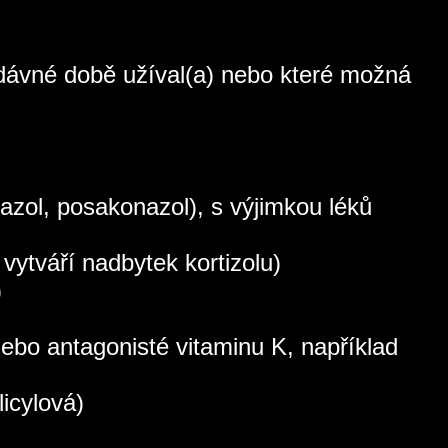
nedávné době užíval(a) nebo které možná
nazol, posakonazol), s výjimkou léků
vytváří nadbytek kortizolu)
)
nebo antagonisté vitaminu K, například
licylová)