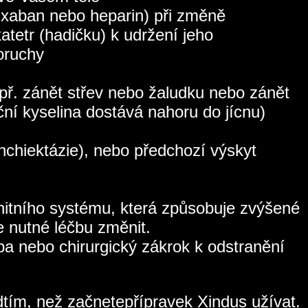
apixaban nebo heparin) při změně
atetr (hadičku) k udržení jeho
poruchy
př. zánět střev nebo žaludku nebo zánět
ní kyselina dostává nahoru do jícnu)
nchiektázie), nebo předchozí výskyt
unitního systému, která způsobuje zvýšené
e nutné léčbu změnit.
čba nebo chirurgický zákrok k odstranění
dtím, než začnetepřípravek Xindus užívat.