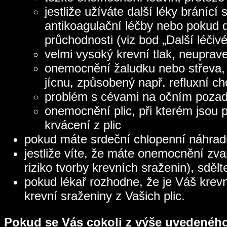
jestliže užíváte další léky bráníc
antikoagulační léčby nebo pokud d
průchodnosti (viz bod „Další léčiv
velmi vysoký krevní tlak, neuprav
onemocnění žaludku nebo střeva, 
jícnu, způsobený např. refluxní c
problém s cévami na očním pozadí
onemocnění plic, při kterém jsou 
krvácení z plic
pokud máte srdeční chlopenní náhrad
jestliže víte, že máte onemocnění zv
riziko tvorby krevních sraženin), sděl
pokud lékař rozhodne, že je Váš krevní
krevní sraženiny z Vašich plic.
Pokud se Vás cokoli z výše uvedeného