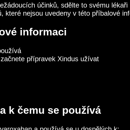
ežádoucích účinků, sdělte to svému lékaři 
, které nejsou uvedeny v této příbalové inf
lové informaci
používá
začnete přípravek Xindus užívat
 a k čemu se používá
rivaroxaban a používá se u dospělých k: