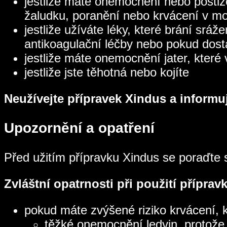
jestliže máte onemocnění nebo postiže
žaludku, poranění nebo krvácení v m
jestliže užíváte léky, které brání srá
antikoagulační léčby nebo pokud dostá
jestliže máte onemocnění jater, které
jestliže jste těhotná nebo kojíte
Neužívejte přípravek Xindus a informuj
Upozornění a opatření
Před užitím přípravku Xindus se poraďte
Zvláštní opatrnosti při použití příprav
pokud máte zvýšené riziko krvácení, k
těžké onemocnění ledvin, protože 