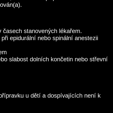
dován(a).
ě v časech stanovených lékařem.
při epidurální nebo spinální anestezii
řem
bo slabost dolních končetin nebo střevní
přípravku u dětí a dospívajících není k