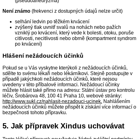
(pseudoaneuryzma)
Není známo
(frekvenci z dostupných údajů nelze určit)
selhání ledvin po těžkém krvácení
zvýšený tlak uvnitř svalů na nohách nebo pažích
vzniklý po krvácení, který vede k bolesti, otoku, poruše
citlivosti, necitlivosti nebo obrně (kompartment syndrom
po krvácení)
Hlášení nežádoucích účinků
Pokud se u Vás vyskytne kterýkoli z nežádoucích účinků,
sdělte to svému lékaři nebo lékárníkovi. Stejně postupujte v
případě jakýchkoli nežádoucích účinků, které nejsou
uvedeny v této příbalové informaci. Nežádoucí účinky
můžete hlásit také přímo na adresu: Státní ústav pro kontrolu
léčiv, Šrobárova 48, 100 41 Praha 10, webové stránky:
http://www.sukl.cz/nahlasit-nezadouci-ucinek.
Nahlášením
nežádoucích účinků můžete přispět k získání více informací o
bezpečnosti tohoto přípravku.
5.
Jak přípravek Xindus uchovávat