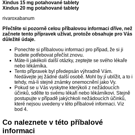
Xindus 15 mg potahované tablety
Xindus 20 mg potahované tablety
rivaroxabanum
Přečtěte si pozorně celou příbalovou informaci dříve, než
začnete tento přípravek užívat, protože obsahuje pro Vás
důležité údaje.
Ponechte si příbalovou informaci pro případ, že si ji
budete potřebovat přečíst znovu.
Máte-li jakékoli další otázky, zeptejte se svého lékaře
nebo lékárníka.
Tento přípravek byl předepsán výhradně Vám.
Nedávejte jej žádné další osobě. Mohl by jí ublížit, a to i
tehdy, má-li stejné známky onemocnění jako Vy.
Pokud se u Vás vyskytne kterýkoli z nežádoucích
účinků, sdělte to svému lékaři nebo lékárníkovi. Stejně
postupujte v případě jakýchkoli nežádoucích účinků,
které nejsou uvedeny v této příbalové informaci. Viz
bod 4.
Co naleznete v této příbalové
informaci