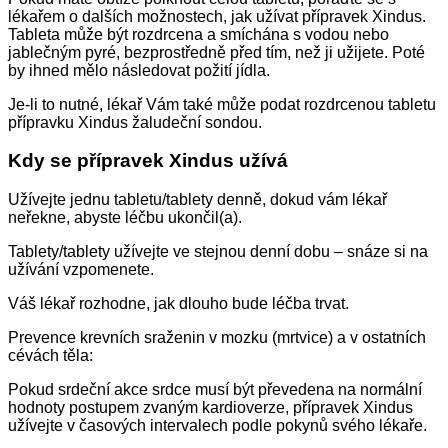
lékařem o dalších možnostech, jak užívat přípravek Xindus.
Tableta může být rozdrcena a smíchána s vodou nebo
jablečným pyré, bezprostředně před tím, než ji užijete. Poté
by ihned mělo následovat požití jídla.
Je-li to nutné, lékař Vám také může podat rozdrcenou tabletu
přípravku Xindus žaludeční sondou.
Kdy se přípravek Xindus užívá
Užívejte jednu tabletu/tablety denně, dokud vám lékař
neřekne, abyste léčbu ukončil(a).
Tablety/tablety užívejte ve stejnou denní dobu – snáze si na
užívání vzpomenete.
Váš lékař rozhodne, jak dlouho bude léčba trvat.
Prevence krevních sraženin v mozku (mrtvice) a v ostatních
cévách těla:
Pokud srdeční akce srdce musí být převedena na normální
hodnoty postupem zvaným kardioverze, přípravek Xindus
užívejte v časových intervalech podle pokynů svého lékaře.