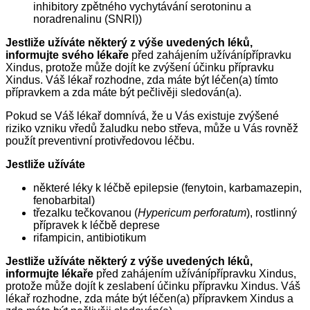
inhibitory zpětného vychytávání serotoninu a
noradrenalinu (SNRI))
Jestliže užíváte některý z výše uvedených léků,
informujte svého lékaře
před zahájením užívánípřípravku
Xindus, protože může dojít ke zvýšení účinku přípravku
Xindus. Váš lékař rozhodne, zda máte být léčen(a) tímto
přípravkem a zda máte být pečlivěji sledován(a).
Pokud se Váš lékař domnívá, že u Vás existuje zvýšené
riziko vzniku vředů žaludku nebo střeva, může u Vás rovněž
použít preventivní protivředovou léčbu.
Jestliže užíváte
některé léky k léčbě epilepsie (fenytoin, karbamazepin,
fenobarbital)
třezalku tečkovanou (
Hypericum perforatum
), rostlinný
přípravek k léčbě deprese
rifampicin, antibiotikum
Jestliže užíváte některý z výše uvedených léků,
informujte lékaře
před zahájením užívánípřípravku Xindus,
protože může dojít k zeslabení účinku přípravku Xindus. Váš
lékař rozhodne, zda máte být léčen(a) přípravkem Xindus a