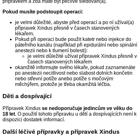
přípravkem a zda máte být pečlivě sledován(a).
Pokud musíte podstoupit operaci:
je velmi důležité, abyste před operací a po ní užíval(a)
přípravek Xindus přesně v časech stanovených
lékařem.
Pokud při operaci bude použit katetr nebo injekce do
páteřního kanálu (například při epidurální nebo spinální
anestezii nebo k tlumení bolesti):
je velmi důležité užívat přípravek Xindus přesně v
časech stanovených lékařem
okamžitě informujte svého lékaře, pokud zaznamenáte
po anestezii necitlivost nebo slabost dolních končetin
nebo střevní potíže anebo potíže s močovým
měchýřem, protože je třeba okamžitá léčba.
Děti a dospívající
Přípravek Xindus
se nedoporučuje jedincům ve věku do
18 let
. O použití tohoto přípravku u dětí a dospívajících není k
dispozici dostatek informací.
Další léčivé přípravky a přípravek Xindus