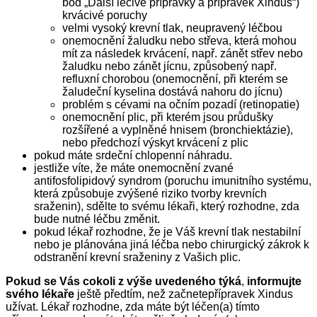
bod „Další léčivé přípravky a přípravek Xindus“)
krvácivé poruchy
velmi vysoký krevní tlak, neupravený léčbou
onemocnění žaludku nebo střeva, která mohou
mít za následek krvácení, např. zánět střev nebo
žaludku nebo zánět jícnu, způsobený např.
refluxní chorobou (onemocnění, při kterém se
žaludeční kyselina dostává nahoru do jícnu)
problém s cévami na očním pozadí (retinopatie)
onemocnění plic, při kterém jsou průdušky
rozšířené a vyplněné hnisem (bronchiektázie),
nebo předchozí výskyt krvácení z plic
pokud máte srdeční chlopenní náhradu.
jestliže víte, že máte onemocnění zvané
antifosfolipidový syndrom (poruchu imunitního systému,
která způsobuje zvýšené riziko tvorby krevních
sraženin), sdělte to svému lékaři, který rozhodne, zda
bude nutné léčbu změnit.
pokud lékař rozhodne, že je Váš krevní tlak nestabilní
nebo je plánována jiná léčba nebo chirurgický zákrok k
odstranění krevní sraženiny z Vašich plic.
Pokud se Vás cokoli z výše uvedeného týká
,
informujte
svého lékaře
ještě předtím, než začnetepřípravek Xindus
užívat. Lékař rozhodne, zda máte být léčen(a) tímto