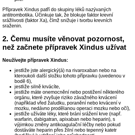
Přípravek Xindus patří do skupiny léků nazývaných
antitrombotika. Účinkuje tak, že blokuje faktor krevní
srážlivosti (faktor Xa), čímž snižuje i tvorbu krevních
sraženin.
2.
Čemu musíte věnovat pozornost,
než začnete přípravek Xindus užívat
Neužívejte přípravek Xindus:
jestliže jste alergický(á) na rivaroxaban nebo na
kteroukoli další složku tohoto přípravku (uvedenou v
bodě 6),
jestliže silně krvácíte,
jestliže máte onemocnění nebo postižení některého
orgánu, které zvyšuje riziko závažného krvácení
(například vřed žaludku, poranění nebo krvácení v
mozku, nedávno prodělanou operaci mozku nebo očí),
jestliže užíváte léky, které brání srážení krve (např.
warfarin, dabigatran, apixaban nebo heparin), s
výjimkou změny antikoagulační léčby nebo pokud
dostáváte heparin přes žilní nebo tepenný katetr