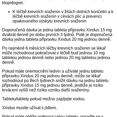
klopidogrel.
K léčbě krevních sraženin v žilách dolních končetin a k
léčbě krevních sraženin v cévách plic a prevenci
opakovaného výskytu krevních sraženin
Doporučená dávka je jedna tableta přípravku Xindus 15 mg
dvakrát denně po dobu prvních 3 týdnů. Poté je doporučená
dávka jedna tableta přípravku Xindus 20 mg jednou denně.
Po nejméně 6 měsících léčby krevních sraženin se lékař
může rozhodnout pokračovat v léčbě buď jednou 10 mg
tabletou jednou denně nebo jednou 20 mg tabletou jednou
denně.
Pokud máte onemocnění ledvin a užíváte jednu tabletu
přípravku Xindus 20 mg jednou denně, může se lékař
rozhodnout po třech týdnech snížit dávku na jednu tabletu
přípravku Xindus 15 mg jednou denně, jestliže je riziko
krvácení vyšší než riziko vzniku další sraženiny.
Tabletu/tablety pokud možno zapíjejte vodou.
Xindus musíte užívat s jídlem.
Pokud máte obtíže polknout celou tabletu, poraďte se s