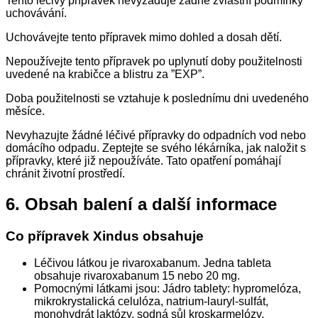
Tento léčivý přípravek nevyžaduje žádné zvláštní podmínky
uchovávání.
Uchovávejte tento přípravek mimo dohled a dosah dětí.
Nepoužívejte tento přípravek po uplynutí doby použitelnosti
uvedené na krabičce a blistru za ”EXP”.
Doba použitelnosti se vztahuje k poslednímu dni uvedeného
měsíce.
Nevyhazujte žádné léčivé přípravky do odpadních vod nebo
domácího odpadu. Zeptejte se svého lékárníka, jak naložit s
přípravky, které již nepoužíváte. Tato opatření pomáhají
chránit životní prostředí.
6.
Obsah balení a další informace
Co přípravek Xindus obsahuje
Léčivou látkou je rivaroxabanum. Jedna tableta
obsahuje rivaroxabanum 15 nebo 20 mg.
Pomocnými látkami jsou: Jádro tablety: hypromelóza,
mikrokrystalická celulóza, natrium-lauryl-sulfát,
monohydrát laktózy, sodná sůl kroskarmelózy,