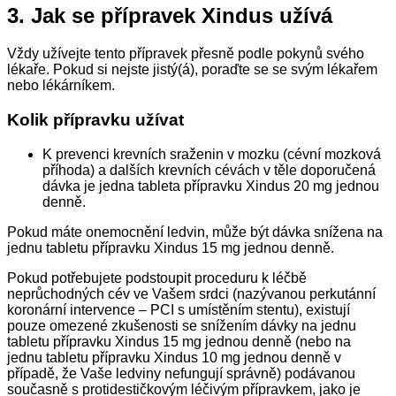
3.
Jak se přípravek Xindus užívá
Vždy užívejte tento přípravek přesně podle pokynů svého
lékaře. Pokud si nejste jistý(á), poraďte se se svým lékařem
nebo lékárníkem.
Kolik přípravku užívat
K prevenci krevních sraženin v mozku (cévní mozková
příhoda) a dalších krevních cévách v těle doporučená
dávka je jedna tableta přípravku Xindus 20 mg jednou
denně.
Pokud máte onemocnění ledvin, může být dávka snížena na
jednu tabletu přípravku Xindus 15 mg jednou denně.
Pokud potřebujete podstoupit proceduru k léčbě
neprůchodných cév ve Vašem srdci (nazývanou perkutánní
koronární intervence – PCI s umístěním stentu), existují
pouze omezené zkušenosti se snížením dávky na jednu
tabletu přípravku Xindus 15 mg jednou denně (nebo na
jednu tabletu přípravku Xindus 10 mg jednou denně v
případě, že Vaše ledviny nefungují správně) podávanou
současně s protidestičkovým léčivým přípravkem, jako je