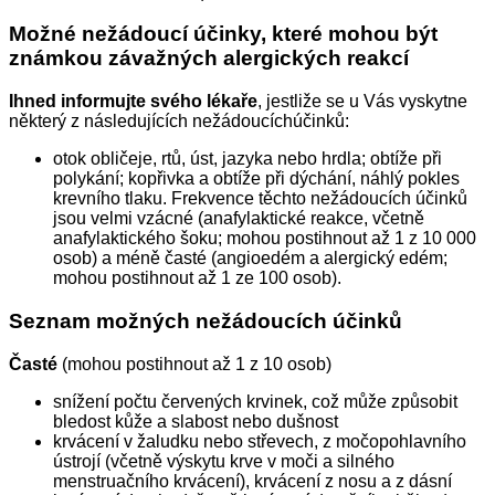
Možné nežádoucí účinky, které mohou být
známkou závažných alergických reakcí
Ihned informujte svého lékaře
, jestliže se u Vás vyskytne
některý z následujících nežádoucíchúčinků:
otok obličeje, rtů, úst, jazyka nebo hrdla; obtíže při
polykání; kopřivka a obtíže při dýchání, náhlý pokles
krevního tlaku. Frekvence těchto nežádoucích účinků
jsou velmi vzácné (anafylaktické reakce, včetně
anafylaktického šoku; mohou postihnout až 1 z 10 000
osob) a méně časté (angioedém a alergický edém;
mohou postihnout až 1 ze 100 osob).
Seznam možných nežádoucích účinků
Časté
(mohou postihnout až 1 z 10 osob)
snížení počtu červených krvinek, což může způsobit
bledost kůže a slabost nebo dušnost
krvácení v žaludku nebo střevech, z močopohlavního
ústrojí (včetně výskytu krve v moči a silného
menstruačního krvácení), krvácení z nosu a z dásní