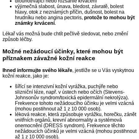
dlouhotrvající nebo rozsáhlé krvácení
výjimečná slabost, únava, bledost, závratě, bolest
hlavy, otok z neznámých příčin, dušnost, bolest na
hrudníku nebo angina pectoris,
protože to mohou být
známky krvácení
.
Lékař vás možná bude chtít pečlivě sledovat, nebo změní
způsob léčby.
Možné nežádoucí účinky, které mohou být
příznakem závažné kožní reakce
Ihned informujte svého lékaře
, jestliže se u Vás vyskytnou
kožní reakce, jako je:
šířící se intenzivní kožní vyrážka, puchýře nebo
slizniční léze, např. v ústech nebo očích (Stevens-
Johnsonův syndrom/toxická epidermální nekrolýza).
Frekvence tohoto nežádoucího účinku je velmi vzácná
(mohou postihnout až 1 z 10 000 osob).
léková reakce, která způsobuje vyrážku, horečku, zánět
vnitřních orgánů, krevní abnormality a systémová
onemocnění (DRESS syndrom). Frekvence těchto
nežádoucích účinků je velmi vzácná (mohou postihnout
až 1 z 10 000 osob).