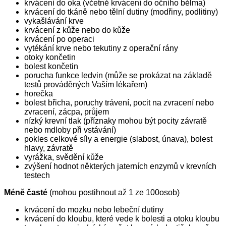
krvácení do oka (včetně krvácení do očního bělma)
krvácení do tkáně nebo tělní dutiny (modřiny, podlitiny)
vykašlávání krve
krvácení z kůže nebo do kůže
krvácení po operaci
vytékání krve nebo tekutiny z operační rány
otoky končetin
bolest končetin
porucha funkce ledvin (může se prokázat na základě
testů prováděných Vaším lékařem)
horečka
bolest břicha, poruchy trávení, pocit na zvracení nebo
zvracení, zácpa, průjem
nízký krevní tlak (příznaky mohou být pocity závratě
nebo mdloby při vstávání)
pokles celkové síly a energie (slabost, únava), bolest
hlavy, závratě
vyrážka, svědění kůže
zvýšení hodnot některých jaterních enzymů v krevních
testech
Méně časté
(mohou postihnout až 1 ze 100osob)
krvácení do mozku nebo lebeční dutiny
krvácení do kloubu, které vede k bolesti a otoku kloubu