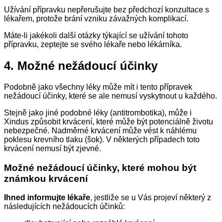
Užívání přípravku nepřerušujte bez předchozí konzultace s
lékařem, protože brání vzniku závažných komplikací.
Máte-li jakékoli další otázky týkající se užívání tohoto
přípravku, zeptejte se svého lékaře nebo lékárníka.
4.
Možné nežádoucí účinky
Podobně jako všechny léky může mít i tento přípravek
nežádoucí účinky, které se ale nemusí vyskytnout u každého.
Stejně jako jiné podobné léky (antitrombotika), může i
Xindus způsobit krvácení, které může být potenciálně životu
nebezpečné. Nadměrné krvácení může vést k náhlému
poklesu krevního tlaku (šok). V některých případech toto
krvácení nemusí být zjevné.
Možné nežádoucí účinky, které mohou být
známkou krvácení
Ihned informujte lékaře
, jestliže se u Vás projeví některý z
následujících nežádoucích účinků: