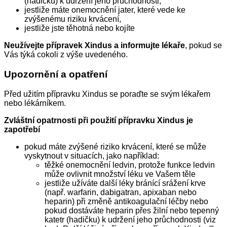
(hadičku) k udržení jeho průchodnosti,
jestliže máte onemocnění jater, které vede ke
zvýšenému riziku krvácení,
jestliže jste těhotná nebo kojíte
Neužívejte přípravek Xindus a informujte lékaře
, pokud se
Vás týká cokoli z výše uvedeného.
Upozornění a opatření
Před užitím přípravku Xindus se poraďte se svým lékařem
nebo lékárníkem.
Zvláštní opatrnosti při použití přípravku Xindus je
zapotřebí
pokud máte zvýšené riziko krvácení, které se může
vyskytnout v situacích, jako například:
těžké onemocnění ledvin, protože funkce ledvin
může ovlivnit množství léku ve Vašem těle
jestliže užíváte další léky bránící srážení krve
(např. warfarin, dabigatran, apixaban nebo
heparin) při změně antikoagulační léčby nebo
pokud dostáváte heparin přes žilní nebo tepenný
katetr (hadičku) k udržení jeho průchodnosti (viz