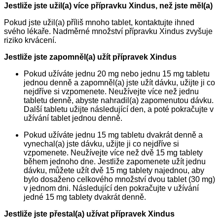
Jestliže jste užil(a) více přípravku Xindus, než jste měl(a)
Pokud jste užil(a) příliš mnoho tablet, kontaktujte ihned
svého lékaře. Nadměrné množství přípravku Xindus zvyšuje
riziko krvácení.
Jestliže jste zapomněl(a) užít přípravek Xindus
Pokud užíváte jednu 20 mg nebo jednu 15 mg tabletu
jednou denně a zapomněl(a) jste užít dávku, užijte ji co
nejdříve si vzpomenete. Neužívejte více než jednu
tabletu denně, abyste nahradil(a) zapomenutou dávku.
Další tabletu užijte následující den, a poté pokračujte v
užívání tablet jednou denně.
Pokud užíváte jednu 15 mg tabletu dvakrát denně a
vynechal(a) jste dávku, užijte ji co nejdříve si
vzpomenete. Neužívejte více než dvě 15 mg tablety
během jednoho dne. Jestliže zapomenete užít jednu
dávku, můžete užít dvě 15 mg tablety najednou, aby
bylo dosaženo celkového množství dvou tablet (30 mg)
v jednom dni. Následující den pokračujte v užívání
jedné 15 mg tablety dvakrát denně.
Jestliže jste přestal(a) užívat přípravek Xindus