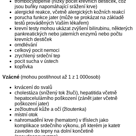
trombocytopenie (nízký počet krevních destiček, což
jsou buňky napomáhající srážení krve)
alergické reakce, včetně alergických kožních reakcí
porucha funkce jater (může se prokázat na základě
testů prováděných Vaším lékařem)
krevní testy mohou ukázat zvýšení bilirubinu, některých
pankreatických nebo jaterních enzymů nebo počtu
krevních destiček
omdlévání
celkový pocit nemoci
zrychlený srdeční tep
pocit sucha v ústech
kopřivka
Vzácné
(mohou postihnout až 1 z 1 000osob)
krvácení do svalů
cholestáza (snížený tok žluči), hepatitida včetně
hepatocelulárního poškození (zánět jater včetně
poškození jater)
zežloutnutí kůže a očí (žloutenka)
místní otok
nahromadění krve (hematom) v tříslech jako
komplikace srdečního výkonu, při kterém je katetr
zaveden do tepny na dolní končetině