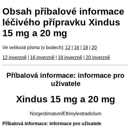
Obsah příbalové informace
léčivého přípravku Xindus
15 mg a 20 mg
Ve velikosti písma (v bodech):
12
|
16
|
18
|
20
12 inverzně
|
16 inverzně
|
18 inverzně
|
20 inverzně
Příbalová informace: informace pro
uživatele
Xindus 15 mg a 20 mg
Norgestimatum/Ethinylestradiolum
Příbalová informace: informace pro uživatele