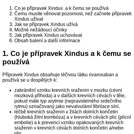
Co je přípravek Xindus a k čemu se používá
Čemu musíte věnovat pozornost, než začnete přípravek
Xindus užívat
Jak se přípravek Xindus užívá
Možné nežádoucí účinky
Jak přípravek Xindus uchovávat
Obsah balení a další informace
1.
Co je přípravek Xindus a k čemu se
používá
Přípravek Xindus obsahuje léčivou látku rivaroxaban a
používá se u dospělých k:
zabránění vzniku krevních sraženin v mozku (cévní
mozková příhoda) a v dalších krevních cévách v těle,
pokud máte typ arytmie (nepravidelného srdečního
rytmu) označovaný jako nevalvulární fibrilace síní.
léčbě krevních sraženin v žilách dolních končetin
(hluboká žilní trombóza) a v krevních cévách plic (plicní
embolie) a k prevenci vzniku opakovaných krevních
sraženin v krevních cévách dolních končetin a/nebo
plic.