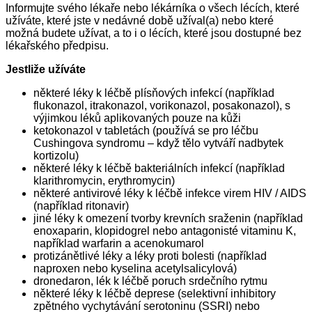
Informujte svého lékaře nebo lékárníka o všech lécích, které
užíváte, které jste v nedávné době užíval(a) nebo které
možná budete užívat, a to i o lécích, které jsou dostupné bez
lékařského předpisu.
Jestliže užíváte
některé léky k léčbě plísňových infekcí (například
flukonazol, itrakonazol, vorikonazol, posakonazol), s
výjimkou léků aplikovaných pouze na kůži
ketokonazol v tabletách (používá se pro léčbu
Cushingova syndromu – když tělo vytváří nadbytek
kortizolu)
některé léky k léčbě bakteriálních infekcí (například
klarithromycin, erythromycin)
některé antivirové léky k léčbě infekce virem HIV / AIDS
(například ritonavir)
jiné léky k omezení tvorby krevních sraženin (například
enoxaparin, klopidogrel nebo antagonisté vitaminu K,
například warfarin a acenokumarol
protizánětlivé léky a léky proti bolesti (například
naproxen nebo kyselina acetylsalicylová)
dronedaron, lék k léčbě poruch srdečního rytmu
některé léky k léčbě deprese (selektivní inhibitory
zpětného vychytávání serotoninu (SSRI) nebo