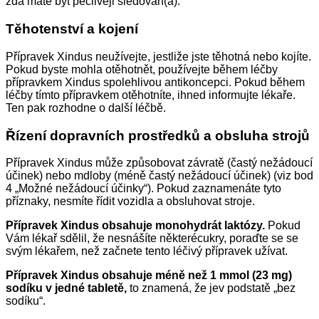
zda máte být pečlivěji sledován(a).
Těhotenství a kojení
Přípravek Xindus neužívejte, jestliže jste těhotná nebo kojíte.
Pokud byste mohla otěhotnět, používejte během léčby
přípravkem Xindus spolehlivou antikoncepci. Pokud během
léčby tímto přípravkem otěhotníte, ihned informujte lékaře.
Ten pak rozhodne o další léčbě.
Řízení dopravních prostředků a obsluha strojů
Přípravek Xindus může způsobovat závratě (častý nežádoucí
účinek) nebo mdloby (méně častý nežádoucí účinek) (viz bod
4 „Možné nežádoucí účinky“). Pokud zaznamenáte tyto
příznaky, nesmíte řídit vozidla a obsluhovat stroje.
Přípravek Xindus obsahuje monohydrát laktózy.
Pokud
Vám lékař sdělil, že nesnášíte některécukry, poraďte se se
svým lékařem, než začnete tento léčivý přípravek užívat.
Přípravek Xindus obsahuje méně než 1 mmol (23 mg)
sodíku v jedné tabletě,
to znamená, že jev podstatě „bez
sodíku“.