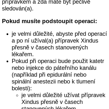
přípravkem a zda máte být pečlivě
sledován(a).
Pokud musíte podstoupit operaci:
je velmi důležité, abyste před operací
a po ní užíval(a) přípravek Xindus
přesně v časech stanovených
lékařem.
Pokud při operaci bude použit katetr
nebo injekce do páteřního kanálu
(například při epidurální nebo
spinální anestezii nebo k tlumení
bolesti):
je velmi důležité užívat přípravek
Xindus přesně v časech
stanovených lékařem