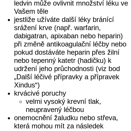
ledvin může ovlivnit množství léku ve
Vašem těle
jestliže užíváte další léky bránící
srážení krve (např. warfarin,
dabigatran, apixaban nebo heparin)
při změně antikoagulační léčby nebo
pokud dostáváte heparin přes žilní
nebo tepenný katetr (hadičku) k
udržení jeho průchodnosti (viz bod
„Další léčivé přípravky a přípravek
Xindus“)
krvácivé poruchy
velmi vysoký krevní tlak,
neupravený léčbou
onemocnění žaludku nebo střeva,
která mohou mít za následek