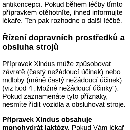
antikoncepci. Pokud během léčby tímto
přípravkem otěhotníte, ihned informujte
lékaře. Ten pak rozhodne o další léčbě.
Řízení dopravních prostředků a
obsluha strojů
Přípravek Xindus může způsobovat
závratě (častý nežádoucí účinek) nebo
mdloby (méně častý nežádoucí účinek)
(viz bod 4 „Možné nežádoucí účinky“).
Pokud zaznamenáte tyto příznaky,
nesmíte řídit vozidla a obsluhovat stroje.
Přípravek Xindus obsahuje
monohydrát laktózy.
Pokud Vám lékař