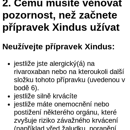
2.
Čemu musíte věnovat
pozornost, než začnete
přípravek Xindus užívat
Neužívejte přípravek Xindus:
jestliže jste alergický(á) na
rivaroxaban nebo na kteroukoli další
složku tohoto přípravku (uvedenou v
bodě 6).
jestliže silně krvácíte
jestliže máte onemocnění nebo
postižení některého orgánu, které
zvyšuje riziko závažného krvácení
(například vřed žaludku, poranění