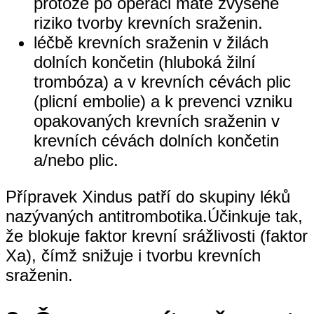
protože po operaci máte zvýšené
riziko tvorby krevních sraženin.
léčbě krevních sraženin v žilách
dolních končetin (hluboká žilní
trombóza) a v krevních cévách plic
(plicní embolie) a k prevenci vzniku
opakovaných krevních sraženin v
krevních cévách dolních končetin
a/nebo plic.
Přípravek Xindus patří do skupiny léků
nazývaných antitrombotika.Účinkuje tak,
že blokuje faktor krevní srážlivosti (faktor
Xa), čímž snižuje i tvorbu krevních
sraženin.