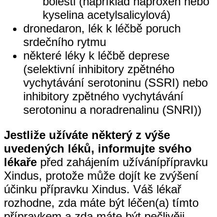
bolesti (například naproxen nebo
kyselina acetylsalicylová)
dronedaron, lék k léčbě poruch
srdečního rytmu
některé léky k léčbě deprese
(selektivní inhibitory zpětného
vychytávání serotoninu (SSRI) nebo
inhibitory zpětného vychytávání
serotoninu a noradrenalinu (SNRI))
Jestliže užíváte některý z výše
uvedených léků, informujte svého
lékaře
před zahájením užívánípřípravku
Xindus, protože může dojít ke zvýšení
účinku přípravku Xindus. Váš lékař
rozhodne, zda máte být léčen(a) tímto
přípravkem a zda máte být pečlivěji