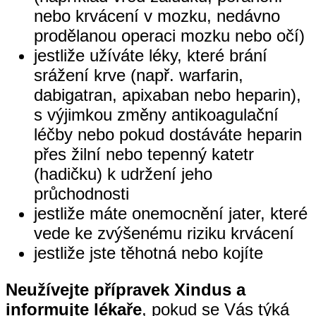
nebo krvácení v mozku, nedávno
prodělanou operaci mozku nebo očí)
jestliže užíváte léky, které brání
srážení krve (např. warfarin,
dabigatran, apixaban nebo heparin),
s výjimkou změny antikoagulační
léčby nebo pokud dostáváte heparin
přes žilní nebo tepenný katetr
(hadičku) k udržení jeho
průchodnosti
jestliže máte onemocnění jater, které
vede ke zvýšenému riziku krvácení
jestliže jste těhotná nebo kojíte
Neužívejte přípravek Xindus a
informujte lékaře
, pokud se Vás týká