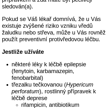
sledován(a).
Pokud se Váš lékař domnívá, že u Vás
existuje zvýšené riziko vzniku vředů
žaludku nebo střeva, může u Vás rovněž
použít preventivní protivředovou léčbu.
Jestliže užíváte
některé léky k léčbě epilepsie
(fenytoin, karbamazepin,
fenobarbital)
třezalku tečkovanou (
Hypericum
perforatum
), rostlinný přípravek k
léčbě deprese
rifampicin, antibiotikum