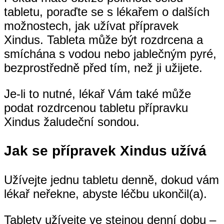
tabletu, poraďte se s lékařem o dalších
možnostech, jak užívat přípravek
Xindus. Tableta může být rozdrcena a
smíchána s vodou nebo jablečným pyré,
bezprostředně před tím, než ji užijete.
Je-li to nutné, lékař Vám také může
podat rozdrcenou tabletu přípravku
Xindus žaludeční sondou.
Jak se přípravek Xindus užívá
Užívejte jednu tabletu denně, dokud vám
lékař neřekne, abyste léčbu ukončil(a).
Tablety užívejte ve stejnou denní dobu –