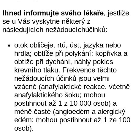
Ihned informujte svého lékaře
, jestliže
se u Vás vyskytne některý z
následujících nežádoucíchúčinků:
otok obličeje, rtů, úst, jazyka nebo
hrdla; obtíže při polykání; kopřivka a
obtíže při dýchání, náhlý pokles
krevního tlaku. Frekvence těchto
nežádoucích účinků jsou velmi
vzácné (anafylaktické reakce, včetně
anafylaktického šoku; mohou
postihnout až 1 z 10 000 osob) a
méně časté (angioedém a alergický
edém; mohou postihnout až 1 ze 100
osob).