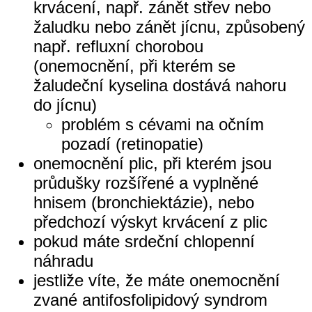
krvácení, např. zánět střev nebo
žaludku nebo zánět jícnu, způsobený
např. refluxní chorobou
(onemocnění, při kterém se
žaludeční kyselina dostává nahoru
do jícnu)
problém s cévami na očním
pozadí (retinopatie)
onemocnění plic, při kterém jsou
průdušky rozšířené a vyplněné
hnisem (bronchiektázie), nebo
předchozí výskyt krvácení z plic
pokud máte srdeční chlopenní
náhradu
jestliže víte, že máte onemocnění
zvané antifosfolipidový syndrom