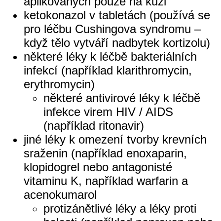
aplikovaných pouze na kůži
ketokonazol v tabletách (používá se
pro léčbu Cushingova syndromu –
když tělo vytváří nadbytek kortizolu)
některé léky k léčbě bakteriálních
infekcí (například klarithromycin,
erythromycin)
některé antivirové léky k léčbě
infekce virem HIV / AIDS
(například ritonavir)
jiné léky k omezení tvorby krevních
sraženin (například enoxaparin,
klopidogrel nebo antagonisté
vitaminu K, například warfarin a
acenokumarol
protizánětlivé léky a léky proti