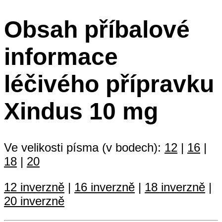
Obsah příbalové
informace
léčivého přípravku
Xindus 10 mg
Ve velikosti písma (v bodech):
12
|
16
|
18
|
20
12 inverzně
|
16 inverzně
|
18 inverzně
|
20 inverzně