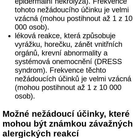
epidermální nekrolýza). Frekvence
tohoto nežádoucího účinku je velmi
vzácná (mohou postihnout až 1 z 10
000 osob).
léková reakce, která způsobuje
vyrážku, horečku, zánět vnitřních
orgánů, krevní abnormality a
systémová onemocnění (DRESS
syndrom). Frekvence těchto
nežádoucích účinků je velmi vzácná
(mohou postihnout až 1 z 10 000
osob).
Možné nežádoucí účinky, které
mohou být známkou závažných
alergických reakcí