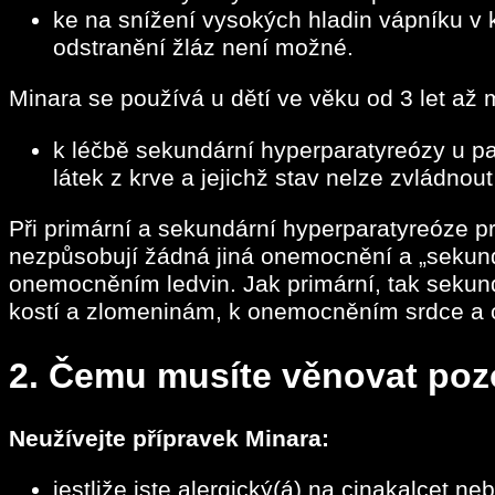
ke na snížení vysokých hladin vápníku v 
odstranění žláz není možné.
Minara se používá u dětí ve věku od 3 let až m
k léčbě sekundární hyperparatyreózy u pa
látek z krve a jejichž stav nelze zvládnout
Při primární a sekundární hyperparatyreóze p
nezpůsobují žádná jiná onemocnění a „sekun
onemocněním ledvin. Jak primární, tak sekun
kostí a zlomeninám, k onemocněním srdce a
2.
Čemu musíte věnovat pozo
Neužívejte přípravek Minara:
jestliže jste alergický(á) na cinakalcet n