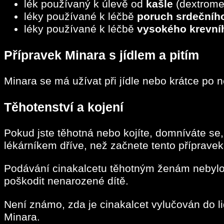
lék používaný k úlevě od
kašle
(dextromet
léky používané k léčbě
poruch
srdečníh
léky používané k léčbě
vysokého krevníh
Přípravek Minara s jídlem a pitím
Minara se má užívat při jídle nebo krátce po 
Těhotenství a kojení
Pokud jste těhotná nebo kojíte, domníváte se
lékárníkem dříve, než začnete tento přípravek
Podávání cinakalcetu těhotným ženám nebylo 
poškodit nenarozené dítě.
Není známo, zda je cinakalcet vylučován do l
Minara.