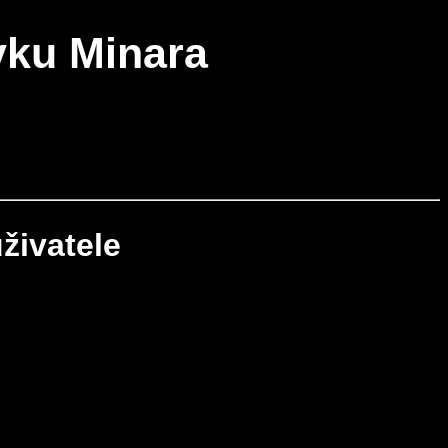
vku Minara
živatele