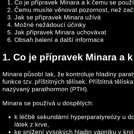
Co je přípravek Minara a k čemu se použ
Čemu musíte věnovat pozornost, než začn
Jak se přípravek Minara užívá
Možné nežádoucí účinky
Jak přípravek Minara uchovávat
Obsah balení a další informace
1.
Co je přípravek Minara a 
Minara působí tak, že kontroluje hladiny par
funkce tzv. příštítných tělísek. Příštítná tělís
nazývaný parathormon (PTH).
Minara se používá u dospělých:
k léčbě sekundární hyperparatyreózy u d
látek z krve,
ke snížení vysokých hladin vápníku v krvi