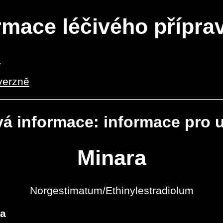
rmace léčivého přípra
0
verzně
vá informace: informace pro u
Minara
Norgestimatum/Ethinylestradiolum
ta