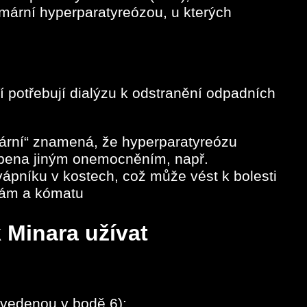
imární hyperparatyreózou, u kterých
 potřebují dialýzu k odstranění odpadních
imární“ znamená, že hyperparatyreózu
obena jiným onemocněním, např.
ápníku v kostech, což může vést k bolesti
hám a kómatu
 Minara užívat
(uvedenou v bodě 6);