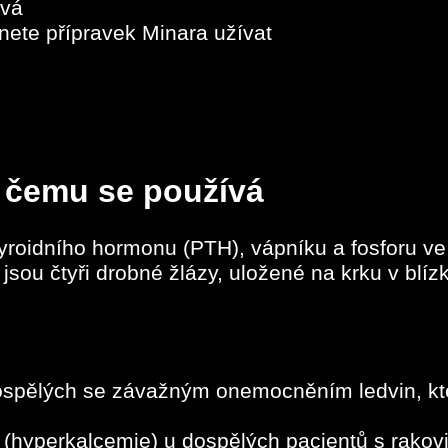
ívá
ete přípravek Minara užívat
k čemu se používá
atyroidního hormonu (PTH), vápníku a fosforu v
ka jsou čtyři drobné žlázy, uložené na krku v blí
ospělých se závažným onemocněním ledvin, kteř
 (hyperkalcemie) u dospělých pacientů s rakovin