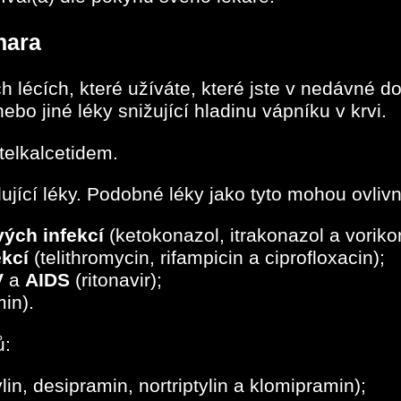
nara
h lécích, které užíváte, které jste v nedávné 
ebo jiné léky snižující hladinu vápníku v krvi.
telkalcetidem.
ující léky. Podobné léky jako tyto mohou ovlivn
vých infekcí
(ketokonazol, itrakonazol a voriko
ekcí
(telithromycin, rifampicin a ciprofloxacin);
V
a
AIDS
(ritonavir);
in).
ů:
lin, desipramin, nortriptylin a klomipramin);