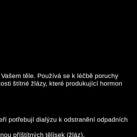
e Vašem těle. Používá se k léčbě poruchy
zkosti štítné žlázy, které produkující hormon
í potřebují dialýzu k odstranění odpadních
ou příštítných tělísek (žláz),