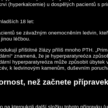
krvi (hyperkalcemie) u dospělých pacientů s pr
ladších 18 let:
cientů se závažným onemocněním ledvin, kteří
 jinou léčbou.
rodukují příštítné žlázy příliš mnoho PTH. „Pr
dární“ znamená, že je hyperparatyreóza způs
dární hyperparatyreóza může způsobit úbytek v
 cév, k ledvinovým kamenům, duševním poruc
rnost, než začnete přípravek
ebo na kteroukoli další složku tohoto přípravku 