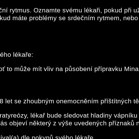
ční rytmus. Oznamte svému lékaři, pokud při u
pokud máte problémy se srdečním rytmem, nebo 
ého lékaře:
ť to může mít vliv na působení přípravku Mina
18 let se zhoubným onemocněním příštítných tě
ratyreózy, lékař bude sledovat hladiny vápník
Vás objeví některý z výše uvedených příznaků n
íval(a) dle pokynů svého lékaře.