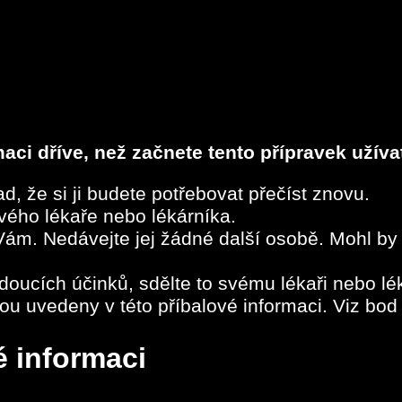
aci dříve, než začnete tento přípravek užíva
d, že si ji budete potřebovat přečíst znovu.
 svého lékaře nebo lékárníka.
m. Nedávejte jej žádné další osobě. Mohl by jí 
oucích účinků, sdělte to svému lékaři nebo lék
ou uvedeny v této příbalové informaci. Viz bod 
é informaci