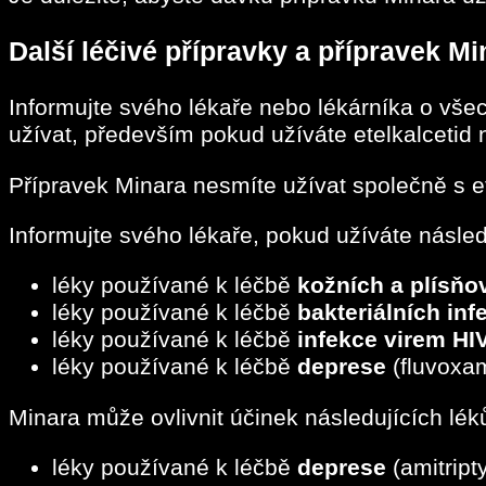
Další léčivé přípravky a přípravek Mi
Informujte svého lékaře nebo lékárníka o všec
užívat, především pokud užíváte etelkalcetid n
Přípravek Minara nesmíte užívat společně s e
Informujte svého lékaře, pokud užíváte násled
léky používané k léčbě
kožních a plísňo
léky používané k léčbě
bakteriálních inf
léky používané k léčbě
infekce virem HI
léky používané k léčbě
deprese
(fluvoxam
Minara může ovlivnit účinek následujících lék
léky používané k léčbě
deprese
(amitripty