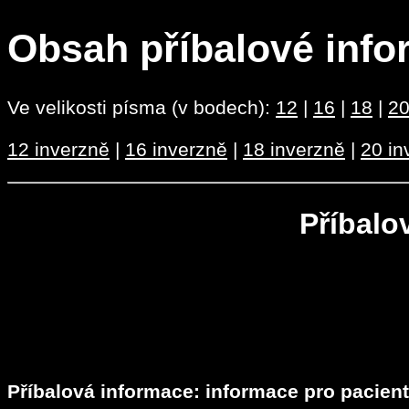
Obsah příbalové info
Ve velikosti písma (v bodech):
12
|
16
|
18
|
2
12 inverzně
|
16 inverzně
|
18 inverzně
|
20 in
Příbalo
Příbalová informace: informace pro pacien