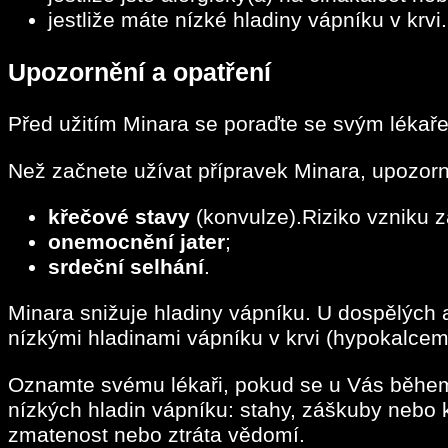
jestliže máte nízké hladiny vápníku v krvi
Upozornění a opatření
Před užitím Minara se poraďte se svým lékař
Než začnete užívat přípravek Minara, upozorn
křečové stavy
(konvulze).Riziko vzniku z
onemocnění jater
;
srdeční selhání
.
Minara snižuje hladiny vápníku. U dospělých a
nízkými hladinami vápníku v krvi (hypokalcem
Oznamte svému lékaři, pokud se u Vás během 
nízkých hladin vápníku: stahy, záškuby nebo 
zmatenost nebo ztráta vědomí.