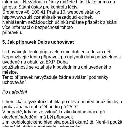
informaci. Nežádoucí účinky můžete hlásit také přímo na
adresu: Státní ústav pro kontrolu léčiv,
Šrobárova 48, 100 41 Praha 10, webové stránky:
http://www.sukl.cz/nahlasit-nezadouci-ucinek.
Nahlášením nežádoucích účinků můžete přispět k získání
více informací o bezpečnosti tohoto
přípravku.
5. Jak přípravek Delos uchovávat
Uchovávejte tento přípravek mimo dohled a dosah dětí.
Nepoužívejte tento přípravek po uplynutí doby použitelnosti
uvedené na obalu za EXP. Doba
použitelnosti se vztahuje k poslednímu dni uvedeného
měsíce.
Tento přípravek nevyžaduje žádné zvláštní podmínky
uchovávání.
Po naředění
Chemická a fyzikální stabilita po otevření před použitím byla
prokázána na dobu 24 hodin při 25 °C.
V případě, kdy nelze vyloučit riziko kontaminace při
otevření/naředění, má být přípravek
z mikrobiologického hlediska použit okamžitě. Není-li použit