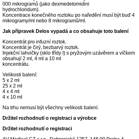
000 mikrogramů (jako dexmedetomidini
hydrochloridum).
Koncentrace konečného roztoku po naředění musí být buď 4
mikrogramy/ml nebo 8 mikrogramů/ml.
Jak přípravek Delos vypadá a co obsahuje toto balení
Koncentrát pro infuzní roztok.
Koncentrát je čirý, bezbarvý roztok.
Injekční lahvičky (sklo třídy I) s pryžovým uzávěrem a víčkem
obsahují 2 ml, 4 ml a 10 ml
koncentrátu.
Velikosti balení:
5 x 2 ml
25 x 2 ml
4 x 4 ml
4 x 10 ml
Na trhu nemusí být všechny velikosti balení.
Držitel rozhodnutí o registraci a výrobce
Držitel rozhodnutí o registraci