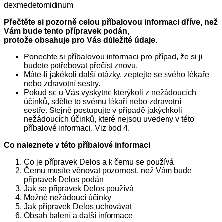
dexmedetomidinum
Přečtěte si pozorně celou příbalovou informaci dříve, než
Vám bude tento přípravek podán,
protože obsahuje pro Vás důležité údaje.
Ponechte si příbalovou informaci pro případ, že si ji
budete potřebovat přečíst znovu.
Máte-li jakékoli další otázky, zeptejte se svého lékaře
nebo zdravotní sestry.
Pokud se u Vás vyskytne kterýkoli z nežádoucích
účinků, sdělte to svému lékaři nebo zdravotní
sestře. Stejně postupujte v případě jakýchkoli
nežádoucích účinků, které nejsou uvedeny v této
příbalové informaci. Viz bod 4.
Co naleznete v této příbalové informaci
Co je přípravek Delos a k čemu se používá
Čemu musíte věnovat pozornost, než Vám bude
přípravek Delos podán
Jak se přípravek Delos používá
Možné nežádoucí účinky
Jak přípravek Delos uchovávat
Obsah balení a další informace