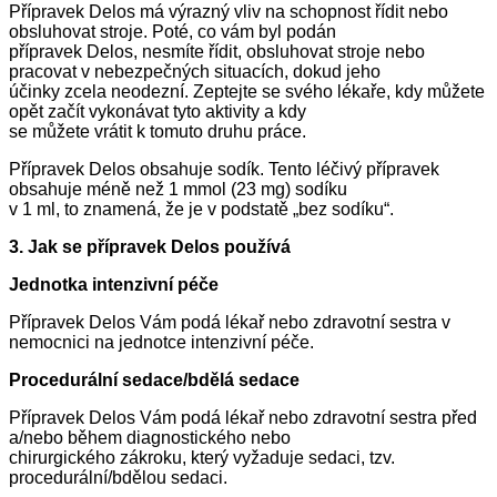
Přípravek Delos má výrazný vliv na schopnost řídit nebo
obsluhovat stroje. Poté, co vám byl podán
přípravek Delos, nesmíte řídit, obsluhovat stroje nebo
pracovat v nebezpečných situacích, dokud jeho
účinky zcela neodezní. Zeptejte se svého lékaře, kdy můžete
opět začít vykonávat tyto aktivity a kdy
se můžete vrátit k tomuto druhu práce.
Přípravek Delos obsahuje sodík. Tento léčivý přípravek
obsahuje méně než 1 mmol (23 mg) sodíku
v 1 ml, to znamená, že je v podstatě „bez sodíku“.
3. Jak se přípravek Delos používá
Jednotka intenzivní péče
Přípravek Delos Vám podá lékař nebo zdravotní sestra v
nemocnici na jednotce intenzivní péče.
Procedurální sedace/bdělá sedace
Přípravek Delos Vám podá lékař nebo zdravotní sestra před
a/nebo během diagnostického nebo
chirurgického zákroku, který vyžaduje sedaci, tzv.
procedurální/bdělou sedaci.