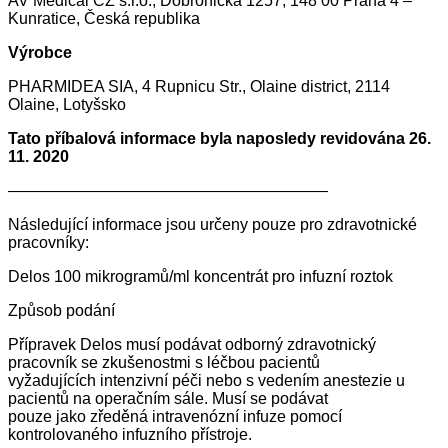
AV Medical CZ s.r.o., Dobronická 1257, 148 00 Praha 4 –
Kunratice, Česká republika
Výrobce
PHARMIDEA SIA, 4 Rupnicu Str., Olaine district, 2114
Olaine, Lotyšsko
Tato příbalová informace byla naposledy revidována 26.
11. 2020
————————————————————
Následující informace jsou určeny pouze pro zdravotnické
pracovníky:
Delos 100 mikrogramů/ml koncentrát pro infuzní roztok
Způsob podání
Přípravek Delos musí podávat odborný zdravotnický
pracovník se zkušenostmi s léčbou pacientů
vyžadujících intenzivní péči nebo s vedením anestezie u
pacientů na operačním sále. Musí se podávat
pouze jako zředěná intravenózní infuze pomocí
kontrolovaného infuzního přístroje.