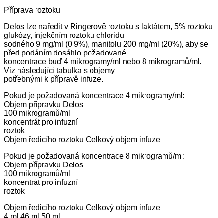
Příprava roztoku
Delos lze naředit v Ringerově roztoku s laktátem, 5% roztoku
glukózy, injekčním roztoku chloridu
sodného 9 mg/ml (0,9%), manitolu 200 mg/ml (20%), aby se
před podáním dosáhlo požadované
koncentrace buď 4 mikrogramy/ml nebo 8 mikrogramů/ml.
Viz následující tabulka s objemy
potřebnými k přípravě infuze.
Pokud je požadovaná koncentrace 4 mikrogramy/ml:
Objem přípravku Delos
100 mikrogramů/ml
koncentrát pro infuzní
roztok
Objem ředicího roztoku Celkový objem infuze
Pokud je požadovaná koncentrace 8 mikrogramů/ml:
Objem přípravku Delos
100 mikrogramů/ml
koncentrát pro infuzní
roztok
Objem ředicího roztoku Celkový objem infuze
4 ml 46 ml 50 ml