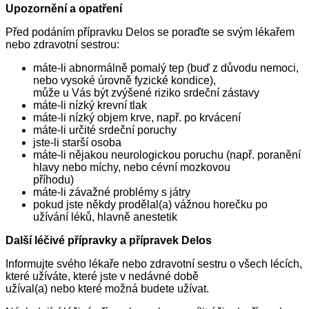
Upozornění a opatření
Před podáním přípravku Delos se poraďte se svým lékařem
nebo zdravotní sestrou:
máte-li abnormálně pomalý tep (buď z důvodu nemoci,
nebo vysoké úrovně fyzické kondice),
může u Vás být zvýšené riziko srdeční zástavy
máte-li nízký krevní tlak
máte-li nízký objem krve, např. po krvácení
máte-li určité srdeční poruchy
jste-li starší osoba
máte-li nějakou neurologickou poruchu (např. poranění
hlavy nebo míchy, nebo cévní mozkovou
příhodu)
máte-li závažné problémy s játry
pokud jste někdy prodělal(a) vážnou horečku po
užívání léků, hlavně anestetik
Další léčivé přípravky a přípravek Delos
Informujte svého lékaře nebo zdravotní sestru o všech lécích,
které užíváte, které jste v nedávné době
užíval(a) nebo které možná budete užívat.