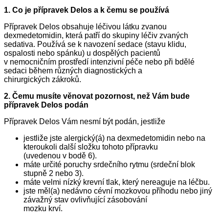
1. Co je přípravek Delos a k čemu se používá
Přípravek Delos obsahuje léčivou látku zvanou
dexmedetomidin, která patří do skupiny léčiv zvaných
sedativa. Používá se k navození sedace (stavu klidu,
ospalosti nebo spánku) u dospělých pacientů
v nemocničním prostředí intenzivní péče nebo při bdělé
sedaci během různých diagnostických a
chirurgických zákroků.
2. Čemu musíte věnovat pozornost, než Vám bude
přípravek Delos podán
Přípravek Delos Vám nesmí být podán, jestliže
jestliže jste alergický(á) na dexmedetomidin nebo na
kteroukoli další složku tohoto přípravku
(uvedenou v bodě 6).
máte určité poruchy srdečního rytmu (srdeční blok
stupně 2 nebo 3).
máte velmi nízký krevní tlak, který nereaguje na léčbu.
jste měl(a) nedávno cévní mozkovou příhodu nebo jiný
závažný stav ovlivňující zásobování
mozku krví.