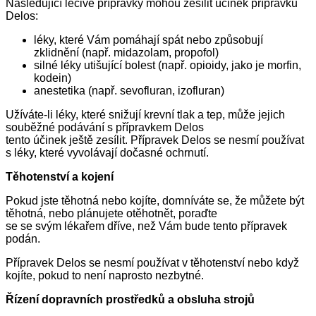
Následující léčivé přípravky mohou zesílit účinek přípravku
Delos:
léky, které Vám pomáhají spát nebo způsobují
zklidnění (např. midazolam, propofol)
silné léky utišující bolest (např. opioidy, jako je morfin,
kodein)
anestetika (např. sevofluran, izofluran)
Užíváte-li léky, které snižují krevní tlak a tep, může jejich
souběžné podávání s přípravkem Delos
tento účinek ještě zesílit. Přípravek Delos se nesmí používat
s léky, které vyvolávají dočasné ochrnutí.
Těhotenství a kojení
Pokud jste těhotná nebo kojíte, domníváte se, že můžete být
těhotná, nebo plánujete otěhotnět, poraďte
se se svým lékařem dříve, než Vám bude tento přípravek
podán.
Přípravek Delos se nesmí používat v těhotenství nebo když
kojíte, pokud to není naprosto nezbytné.
Řízení dopravních prostředků a obsluha strojů