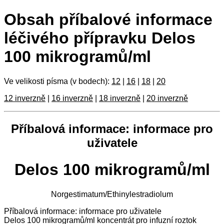
Obsah příbalové informace
léčivého přípravku Delos
100 mikrogramů/ml
Ve velikosti písma (v bodech):
12
|
16
|
18
|
20
12 inverzně
|
16 inverzně
|
18 inverzně
|
20 inverzně
Příbalová informace: informace pro
uživatele
Delos 100 mikrogramů/ml
Norgestimatum/Ethinylestradiolum
Příbalová informace: informace pro uživatele
Delos 100 mikrogramů/ml koncentrát pro infuzní roztok