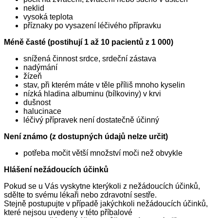
neklid
vysoká teplota
příznaky po vysazení léčivého přípravku
Méně časté (postihují 1 až 10 pacientů z 1 000)
snížená činnost srdce, srdeční zástava
nadýmání
žízeň
stav, při kterém máte v těle příliš mnoho kyselin
nízká hladina albuminu (bílkoviny) v krvi
dušnost
halucinace
léčivý přípravek není dostatečně účinný
Není známo (z dostupných údajů nelze určit)
potřeba močit větší množství moči než obvykle
Hlášení nežádoucích účinků
Pokud se u Vás vyskytne kterýkoli z nežádoucích účinků,
sdělte to svému lékaři nebo zdravotní sestře.
Stejně postupujte v případě jakýchkoli nežádoucích účinků,
které nejsou uvedeny v této příbalové