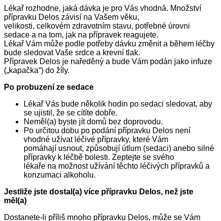
Lékař rozhodne, jaká dávka je pro Vás vhodná. Množství
přípravku Delos závisí na Vašem věku,
velikosti, celkovém zdravotním stavu, potřebné úrovni
sedace a na tom, jak na přípravek reagujete.
Lékař Vám může podle potřeby dávku změnit a během léčby
bude sledovat Vaše srdce a krevní tlak.
Přípravek Delos je naředěný a bude Vám podán jako infuze
(„kapačka“) do žíly.
Po probuzení ze sedace
Lékař Vás bude několik hodin po sedaci sledovat, aby
se ujistil, že se cítíte dobře.
Neměl(a) byste jít domů bez doprovodu.
Po určitou dobu po podání přípravku Delos není
vhodné užívat léčivé přípravky, které Vám
pomáhají usnout, způsobují útlum (sedaci) anebo silné
přípravky k léčbě bolesti. Zeptejte se svého
lékaře na možnost užívání těchto léčivých přípravků a
konzumaci alkoholu.
Jestliže jste dostal(a) více přípravku Delos, než jste
měl(a)
Dostanete-li příliš mnoho přípravku Delos, může se Vám