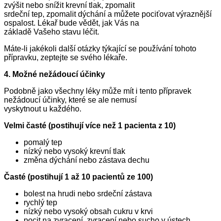
zvýšit nebo snížit krevní tlak, zpomalit
srdeční tep, zpomalit dýchání a můžete pociťovat výraznější
ospalost. Lékař bude vědět, jak Vás na
základě Vašeho stavu léčit.
Máte-li jakékoli další otázky týkající se používání tohoto
přípravku, zeptejte se svého lékaře.
4. Možné nežádoucí účinky
Podobně jako všechny léky může mít i tento přípravek
nežádoucí účinky, které se ale nemusí
vyskytnout u každého.
Velmi časté (postihují více než 1 pacienta z 10)
pomalý tep
nízký nebo vysoký krevní tlak
změna dýchání nebo zástava dechu
Časté (postihují 1 až 10 pacientů ze 100)
bolest na hrudi nebo srdeční zástava
rychlý tep
nízký nebo vysoký obsah cukru v krvi
pocit na zvracení, zvracení nebo sucho v ústech