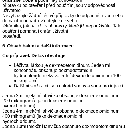
okamžitě, doba a podmínky uchovávání
přípravku po otevření před použitím jsou v odpovědnosti
uživatele.
Nevyhazujte žádné léčivé přípravky do odpadních vod nebo
domácího odpadu. Zeptejte se svého
lékárníka, jak naložit s přípravky, které již nepoužíváte. Tato
opatření pomáhají chránit životní
prostředí.
6. Obsah balení a další informace
Co přípravek Delos obsahuje
Léčivou látkou je dexmedetomidinum. Jeden ml
koncentrátu obsahuje dexmedetomidini
hydrochloridum ekvivalentní dexmedetomidinum 100
mikrogramů.
Dalšími složkami jsou chlorid sodný a voda pro injekci
Jedna 2ml injekční lahvička obsahuje dexmedetomidinum
200 mikrogramů (jako dexmedetomidini
hydrochloridum).
Jedna 4ml injekční lahvička obsahuje dexmedetomidinum
400 mikrogramů (jako dexmedetomidini
hydrochloridum).
Jedna 10ml injekční lahvička obsahuje dexmedetomidinum 1